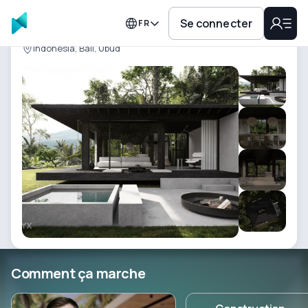
92
Investisseurs
Se connecter
FR
ROOTS villa 3
Indonesia, Bali, Ubud
Comment ça marche