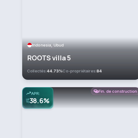
Indonesia, Ubud
ROOTS villa 5
Collectés:
44.73%
Co-propriétaires:
84
Fin. de construction
APR:
38.6%
UP
TO