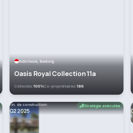
Indonesia, Badung
Oasis Royal Collection 11a
Collectés:
100%
Co-propriétaires:
186
Fin. de construction:
F
Stratégie exécutée
Q2 2025