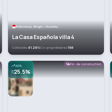
Indonesia, Bingin, Uluwatu
La Casa Española villa 4
Collectés:
41.28%
Co-propriétaires:
156
Fin. de construction
APR:
25.5%
UP
TO