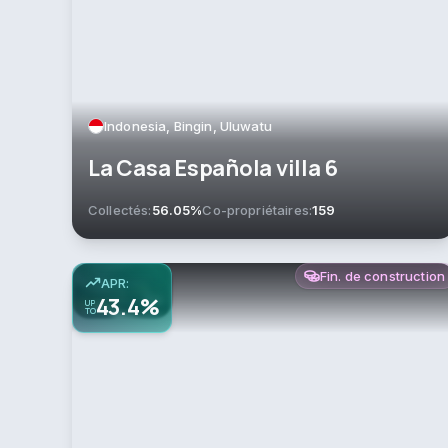
Indonesia, Bingin, Uluwatu
La Casa Española villa 6
Collectés:
56.05%
Co-propriétaires:
159
Fin. de construction
APR:
43.4%
UP
TO