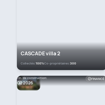
CASCADE villa 2
Collectés:
100%
Co-propriétaires:
300
Fin. de construction:
FINANCÉ
Q2 2026