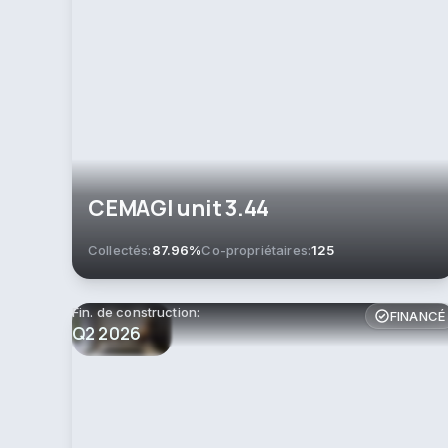
СEMAGI unit 3.44
Collectés:
87.96%
Co-propriétaires:
125
Fin. de construction:
FINANCÉ
Q2 2026