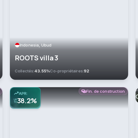
Indonesia, Ubud
ROOTS villa 3
Collectés:
43.55%
Co-propriétaires:
92
F
Fin. de construction
APR:
38.2%
UP
TO