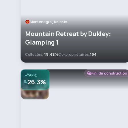
Montenegro, Kolasin
Mountain Retreat by Dukley:
Glamping 1
Collectés:
49.43%
Co-propriétaires:
164
Fin. de construction
APR:
26.3%
UP
TO