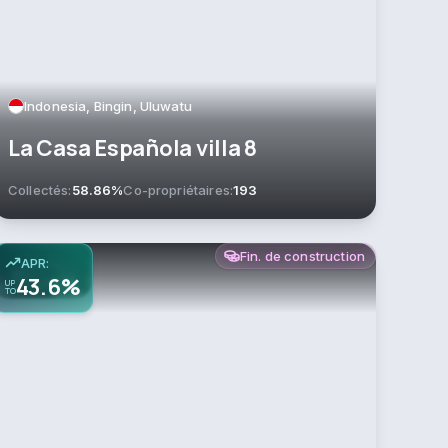
Indonesia, Bingin, Uluwatu
La Casa Española villa 8
Collectés:
58.86%
Co-propriétaires:
193
Fin. de construction
APR:
43.6%
UP
TO