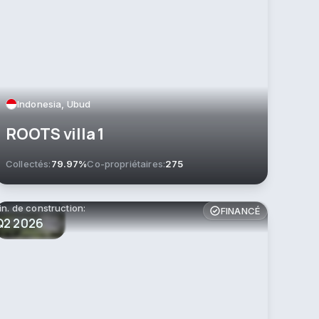
Indonesia, Ubud
ROOTS villa 1
Collectés:
79.97%
Co-propriétaires:
275
in. de construction:
FINANCÉ
Q2 2026