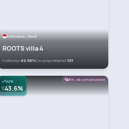
Indonesia, Ubud
ROOTS villa 4
Collectés:
43.59%
Co-propriétaires:
131
Fin. de construction
APR:
43.6%
UP
TO