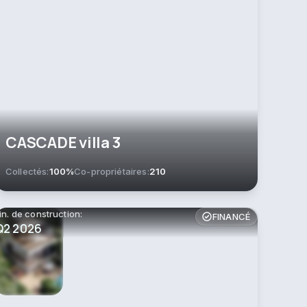
CASCADE villa 3
Collectés:
100%
Co-propriétaires:
210
in. de construction:
FINANCÉ
Q2 2026