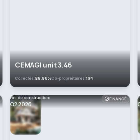
СEMAGI unit 3.46
Collectés:
88.86%
Co-propriétaires:
164
Fin. de construction:
F
FINANCÉ
Q2 2026