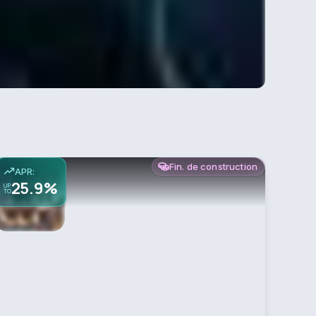
Fin. de construction
APR:
25.9%
UP
TO