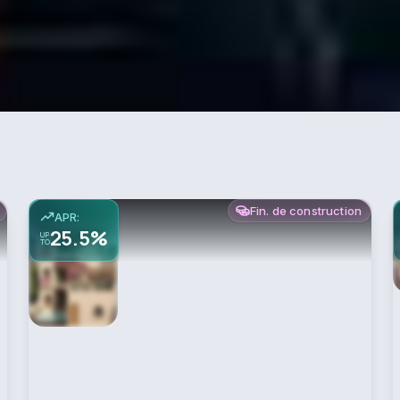
Fin. de construction
APR:
25.5%
UP
TO