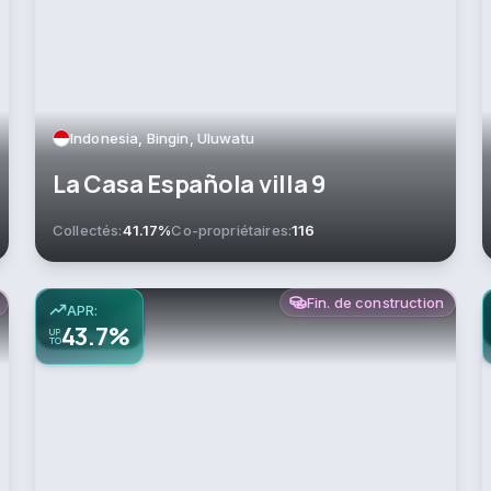
Indonesia, Bingin, Uluwatu
La Casa Española villa 9
Collectés:
41.17%
Co-propriétaires:
116
Fin. de construction
APR:
43.7%
UP
TO