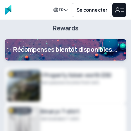
Se connecter
FR
Rewards
Récompenses bientôt disponibles...
12,000
1 Property token worth $50
Earn passive income from rent.
12,000
Binaryx T-shirt
Get branded T-shirt.