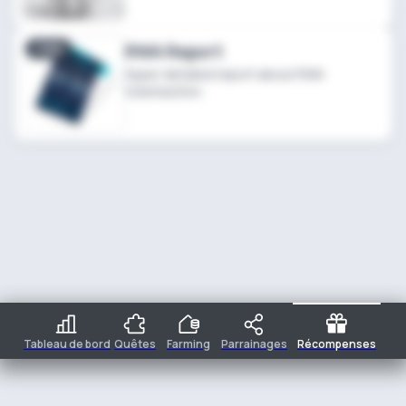
FREE
RWA Report
Super detailed report about RWA
tokeniaztion.
Tableau de bord
Quêtes
Farming
Parrainages
Récompenses