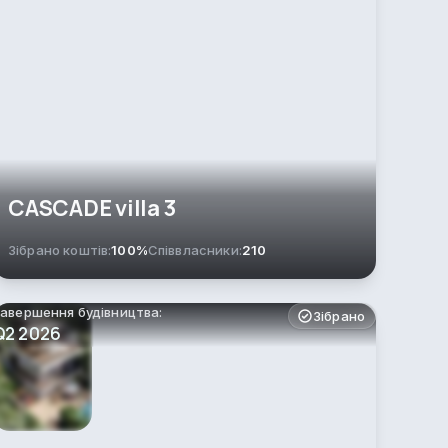
CASCADE villa 3
Зібрано коштів:
100%
Співвласники:
210
авершення будівництва:
Зібрано
Q2 2026