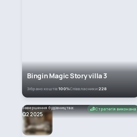
Bingin Magic Story villa 3
Зібрано коштів:
100%
Співвласники:
228
Завершення будівництва:
Стратегія виконана
Q2 2025