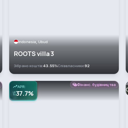
Indonesia, Ubud
ROOTS villa 3
Зібрано коштів:
43.55%
Співвласники:
92
З
Фінанс. будівництва
APR:
37.7%
UP
TO