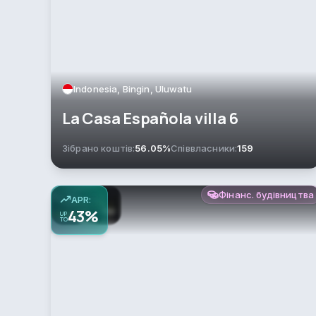
Indonesia, Bingin, Uluwatu
La Casa Española villa 6
Зібрано коштів:
56.05%
Співвласники:
159
Фінанс. будівництва
APR:
43%
UP
TO