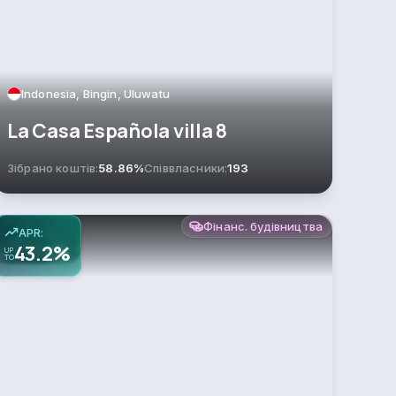
Indonesia, Bingin, Uluwatu
La Casa Española villa 8
Зібрано коштів:
58.86%
Співвласники:
193
Фінанс. будівництва
APR:
43.2%
UP
TO