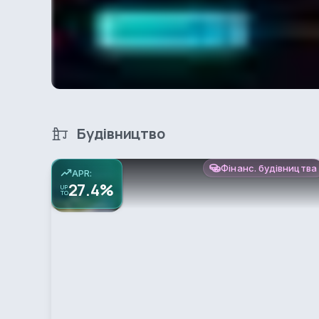
Будівництво
Фінанс. будівництва
APR:
27.4%
UP
TO