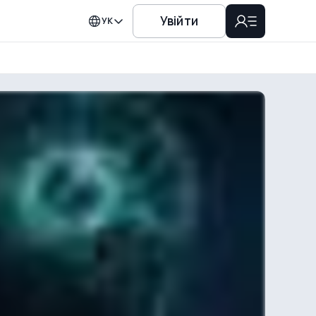
Увійти
УК