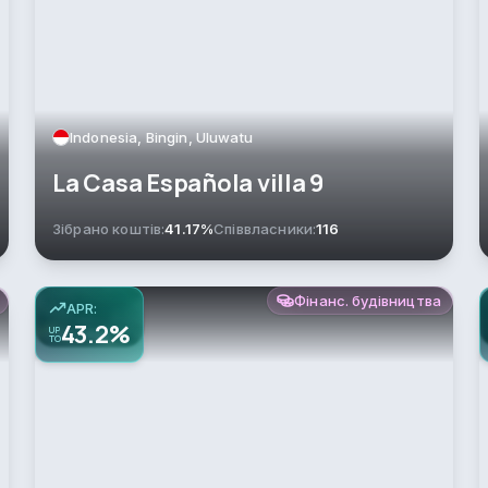
Indonesia, Bingin, Uluwatu
La Casa Española villa 9
Зібрано коштів:
41.17%
Співвласники:
116
Фінанс. будівництва
APR:
43.2%
UP
TO