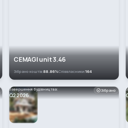
СEMAGI unit 3.46
Зібрано коштів:
88.86%
Співвласники:
164
Завершення будівництва:
З
Зібрано
Q2 2026