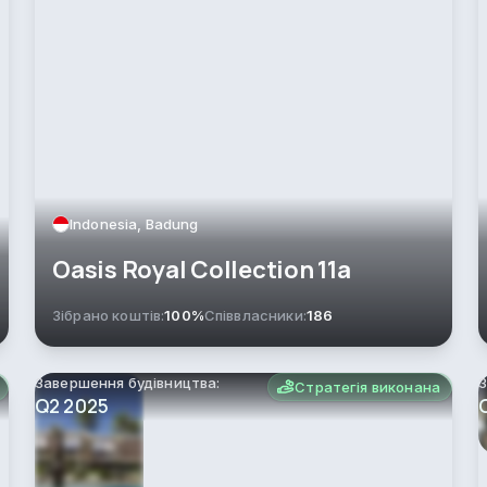
Indonesia, Badung
Oasis Royal Collection 11a
Зібрано коштів:
100%
Співвласники:
186
Завершення будівництва:
З
Стратегія виконана
Q2 2025