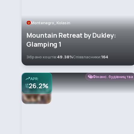
Montenegro, Kolasin
Mountain Retreat by Dukley:
Glamping 1
Зібрано коштів:
49.38%
Співвласники:
164
Фінанс. будівництва
APR:
26.2%
UP
TO