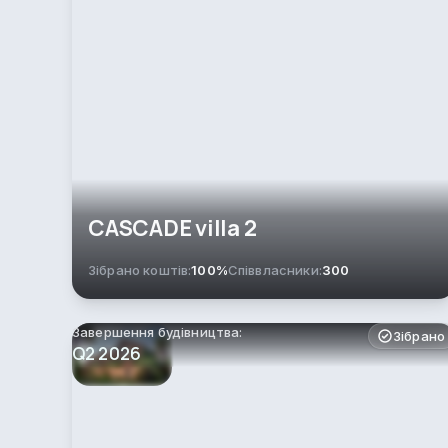
CASCADE villa 2
Зібрано коштів:
100%
Співвласники:
300
Завершення будівництва:
Зібрано
Q2 2026