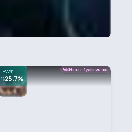
Фінанс. будівництва
APR:
25.7%
UP
TO