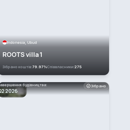
Indonesia, Ubud
ROOTS villa 1
Зібрано коштів:
79.97%
Співвласники:
275
авершення будівництва:
Зібрано
Q2 2026