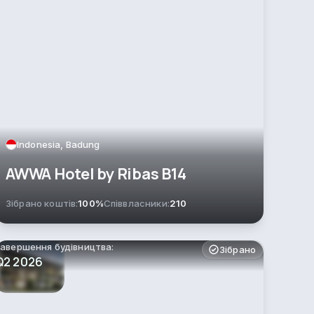
Indonesia, Badung
AWWA Hotel by Ribas B14
Зібрано коштів:
100%
Співвласники:
210
авершення будівництва:
Зібрано
Q2 2026