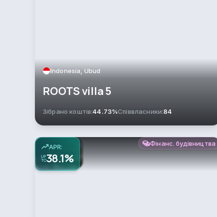
Indonesia, Ubud
ROOTS villa 5
Зібрано коштів:
44.73%
Співвласники:
84
Фінанс. будівництва
APR:
38.1%
UP
TO