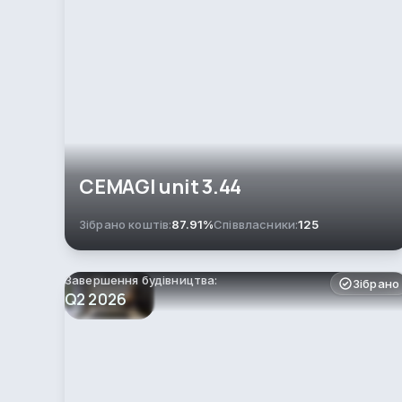
СEMAGI unit 3.44
Зібрано коштів:
87.91%
Співвласники:
125
Завершення будівництва:
Зібрано
Q2 2026