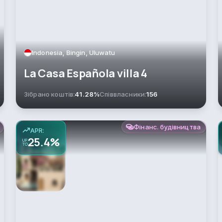
Indonesia, Bingin, Uluwatu
La Casa Española villa 4
Зібрано коштів:
41.28%
Співвласники:
156
Фінанс. будівництва
APR:
25.4%
UP
TO