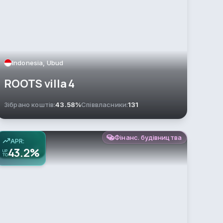
Indonesia, Ubud
ROOTS villa 4
Зібрано коштів:
43.58%
Співвласники:
131
Фінанс. будівництва
APR:
43.2%
UP
TO