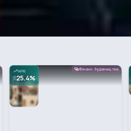
Фінанс. будівництва
APR:
25.4%
UP
TO