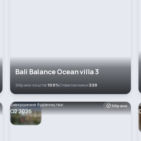
Bali Balance Ocean villa 3
Зібрано коштів:
100%
Співвласники:
339
Завершення будівництва:
З
Зібрано
Q2 2026