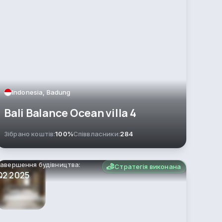
Indonesia, Badung
Bali Balance Ocean villa 4
Зібрано коштів:
100%
Співвласники:
284
авершення будівництва:
Стратегія виконана
Q2 2025